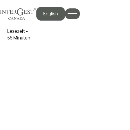
English
Lesezeit -
5
5 Minuten