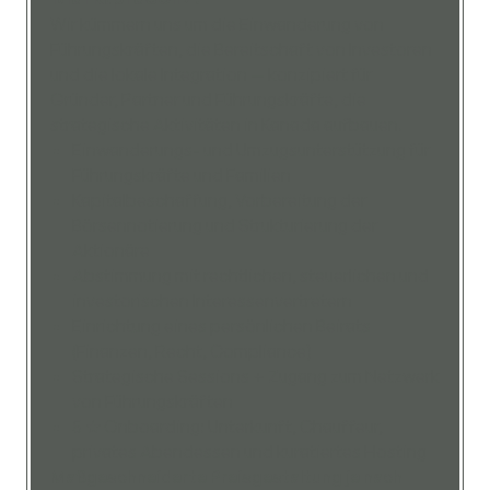
Wir kümmern uns um die Einwanderung von
Führungskräften, die Bereitschaft von Investoren
und die lokale Integration — konzipiert für
Gründer, Partner und Führungskräfte, die
strategische Aktivitäten in Kanada aufbauen.
Einwanderungs- und Umzugsunterstützung für
Führungskräfte und Familien
Kapitalbeschaffung, Vorbereitung der
Börsennotierung und Strukturierung der
Aktionäre
Abstimmung mit rechtlichen, steuerlichen und
investorischen Interessenvertretern
Einrichtung eines persönlichen Beirats
(Finanzen, Recht, Compliance)
Strategische Sessions + Zugang zum Netzwerk
von Führungskräften
5 ★ Onboarding: Unterkunft, Chauffeur,
privates Abendessen und kuratiertes Hosting
Maßgeschneiderte Preisgestaltung je nach