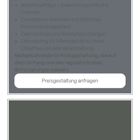
Arbeitsverträge + branchenspezifische
Lizenzen
Compliance-Kalender und jährliches
Retourenmanagement
Zwei strategische Beratungssitzungen
Onboarding für Führungskräfte: Hotel,
Chauffeur, private Veranstaltung
Maßgeschneiderte Preisgestaltung, die auf
dem Umfang und den regulatorischen
Anforderungen basiert.
Preisgestaltung anfragen
Paket für Führungskräfte
Für den Umzug von Führungskräften,
Investitionstätigkeit und langfristige
Marktpräsenz.