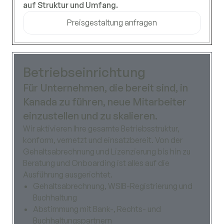
auf Struktur und Umfang.
Preisgestaltung anfragen
Betriebseinrichtung
Für Unternehmen, die bereit sind, in
Kanada zu führen, neue Mitarbeiter
einzustellen und zu skalieren.
Wir aktivieren Ihre gesamte Betriebsstruktur,
konform, vernetzt und einsatzbereit. Von der
Gehaltsabrechnung und Lizenzierung bis hin zu
Beratung und Onboarding ist alles auf die
Ausführung ausgerichtet.
Gehaltsabrechnung, WSIB-Registrierung und
Buchhaltung
Abstimmung mit Bank-, Rechts- und
Buchhaltungspartnern