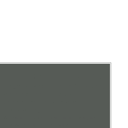
Strategische Beratung
Für grenzüberschreitende Strukturen,
von Investoren unterstützte
Unternehmen und komplexe
Finanzplanung.
Wir bieten fortschrittliche Steuerstrategien,
Finanzkontrolle und Einblicke auf