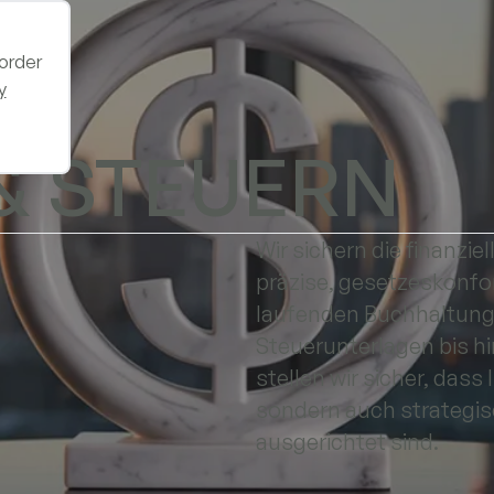
 order
y
& STEUERN
Wir sichern die finanzi
präzise, gesetzeskonf
laufenden Buchhaltung 
Steuerunterlagen bis hi
stellen wir sicher, dass
sondern auch strategi
ausgerichtet sind.