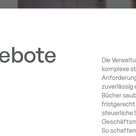
ebote
Die Verwalt
komplexe st
Anforderung
zuverlässig 
Bücher saub
fristgerecht
steuerliche S
Geschäftsmo
So schaffen 