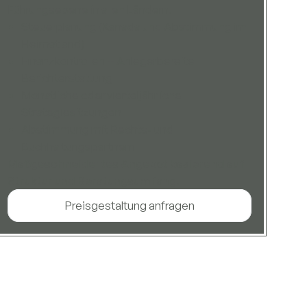
Führungsebene in allen Ländern.
Steuerplanung (Kanada und Abstimmung im
Heimatland)
Finanzkontrollen + Anlegerbereite
Berichterstattung
Monatliche oder vierteljährliche
Strategiesitzungen
Abstimmung mit Rechts- und
Buchhaltungspartnern
Maßgeschneidertes Angebot basierend auf
Struktur und Beratungsumfang.
Preisgestaltung anfragen