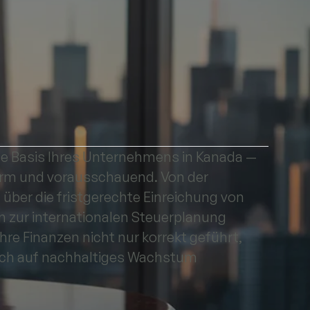
elle Basis Ihres Unternehmens in Kanada —
orm und vorausschauend. Von der
über die fristgerechte Einreichung von
n zur internationalen Steuerplanung
 Ihre Finanzen nicht nur korrekt geführt,
sch auf nachhaltiges Wachstum