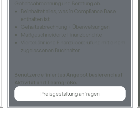
Gehaltsabrechnung und Beratung ab.
Beinhaltet alles, was in Compliance Base
enthalten ist
Gehaltsabrechnung + Überweisungen
Maßgeschneiderte Finanzberichte
Vierteljährliche Finanzüberprüfung mit einem
zugelassenen Buchhalter
Benutzerdefiniertes Angebot basierend auf
Aktivität und Teamgröße.
Preisgestaltung anfragen