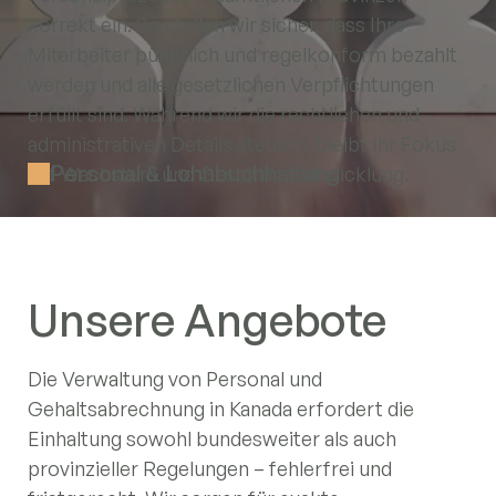
korrekt ein. So stellen wir sicher, dass Ihre
Mitarbeiter pünktlich und regelkonform bezahlt
werden und alle gesetzlichen Verpflichtungen
erfüllt sind. Während wir die rechtlichen und
administrativen Details steuern, bleibt Ihr Fokus
Personal & Lohnbuchhaltung
auf Wachstum und Geschäftsentwicklung.
Unsere Angebote
Die Verwaltung von Personal und
Gehaltsabrechnung in Kanada erfordert die
Einhaltung sowohl bundesweiter als auch
provinzieller Regelungen – fehlerfrei und