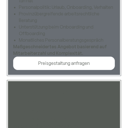
tun hat
Personalpolitik: Urlaub, Onboarding, Verhalten
Provinzübergreifende arbeitsrechtliche
Beratung
Unterstützung beim Onboarding und
Offboarding
Monatliches Personalberatungsgespräch
Maßgeschneidertes Angebot basierend auf
Mitarbeiterzahl und Komplexität.
Preisgestaltung anfragen
Maßgeschneiderte
Personalberatung
Für komplexe
Personalangelegenheiten
Wir bieten diskrete, strategische