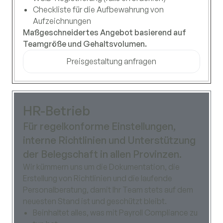
Checkliste für die Aufbewahrung von
Aufzeichnungen
Maßgeschneidertes Angebot basierend auf
Teamgröße und Gehaltsvolumen.
Preisgestaltung anfragen
HR-Betrieb
Für regelkonforme Einstellungen,
interne Richtlinien und Unterstützung
der Belegschaft in allen Provinzen.
Wir kümmern uns um die Dokumentation, die
Erstellung von Richtlinien und die laufende
Personalberatung, damit Ihr Team stets auf dem
neuesten Stand ist und geschützt bleibt.
Beinhaltet alles, was mit Payroll Compliance zu