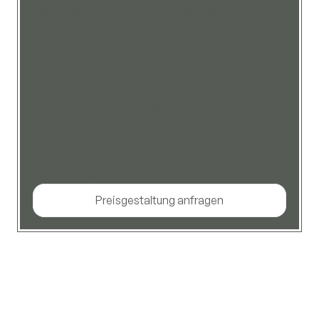
Personalberatung, die auf die rechtlichen und
betrieblichen Risiken abgestimmt ist.
Multijurisdiktionale Personalstrategie
Personalumstrukturierung oder
Übergangsplanung
Abstimmung mit dem Rechtsberater der
Personalabteilung (falls erforderlich)
Vertrauliche Unterstützung bei internen Risiko-
oder Führungsproblemen
Maßgeschneidertes Angebot je nach Umfang
und Sensibilität.
Preisgestaltung anfragen