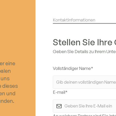
Kontaktinformationen
Stellen Sie Ihre
Geben Sie Details zu Ihrem Unt
n
er eine
Vollständiger Name*
balen
 uns
e dieses
E-mail*
len und
unden.
An welchem Partner sind Sie int